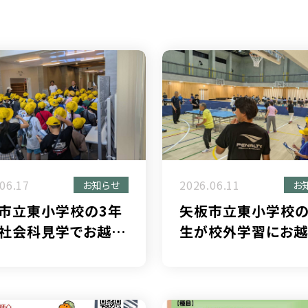
06.17
2026.06.11
お知らせ
お
市立東小学校の3年
矢板市立東小学校の
社会科見学でお越し
生が校外学習にお越
りました！
なりました！